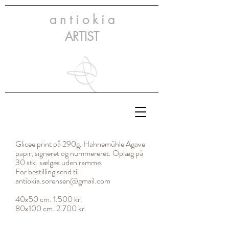
a n t i o k i a
ARTIST
Glicee
print på 290g. Hahnemühle Agave
papir, signeret og nummereret. Oplæg på
30 stk. sælges uden ramme.
For bestilling send til
antiokia.sorensen@gmail.com
40x50 cm. 1.500 kr.
80x100 cm. 2.700 kr.